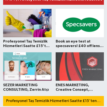
Profesyonel Taş Temizlik
Book an eye test at
Hizmetleri Saatte £15'ten
specsavers! £40 off lens
Başlıyor
upgrades
SEZER MARKETING
ENES MARKETING,
CONSULTING, Zerrin Atçı
Creative Consept,
Marketing Analysis
Profesyonel Taş Temizlik Hizmetleri Saatte £15'ten Başlıyor