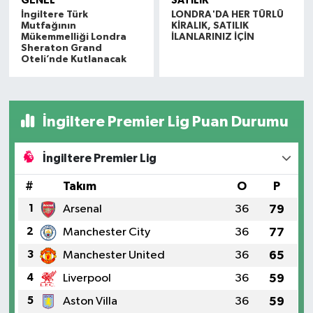
GENEL
SATILIK
İngiltere Türk
LONDRA'DA HER TÜRLÜ
Mutfağının
KİRALIK, SATILIK
Mükemmelliği Londra
İLANLARINIZ İÇİN
Sheraton Grand
Oteli’nde Kutlanacak
İngiltere Premier Lig Puan Durumu
İngiltere Premier Lig
#
Takım
O
P
1
Arsenal
36
79
2
Manchester City
36
77
3
Manchester United
36
65
4
Liverpool
36
59
5
Aston Villa
36
59