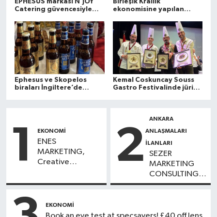
EPHESUS markası N'JOY
Birleşik Krallık
Catering güvencesiyle
ekonomisine yapılan
İngiltere raflarında
katkılarda toplumumuz
ön plana çıkıyor.
Ephesus ve Skopelos
Kemal Coskuncay Souss
biraları İngiltere’de
Gastro Festivalinde jüri
piyasaya sunuldu
oldu
ANKARA
1
2
EKONOMI
ANLAŞMALARI
ENES
İLANLARI
MARKETING,
SEZER
Creative
MARKETING
Consept,
CONSULTING,
Marketing
Zerrin Atçı
Analysis
3
EKONOMI
Book an eye test at specsavers! £40 off lens