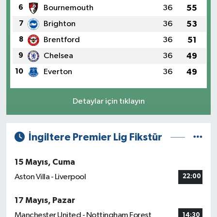
6
Bournemouth
36
55
7
Brighton
36
53
8
Brentford
36
51
9
Chelsea
36
49
10
Everton
36
49
Detaylar için tıklayın
İngiltere Premier Lig Fikstür
15 Mayıs, Cuma
Aston Villa - Liverpool
22:00
17 Mayıs, Pazar
Manchester United - Nottingham Forest
14:30