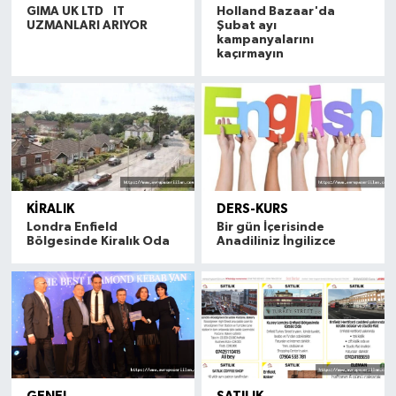
GIMA UK LTD IT
Holland Bazaar'da
UZMANLARI ARIYOR
Şubat ayı
kampanyalarını
kaçırmayın
KIRALIK
DERS-KURS
Londra Enfield
Bir gün İçerisinde
Bölgesinde Kiralık Oda
Anadiliniz İngilizce