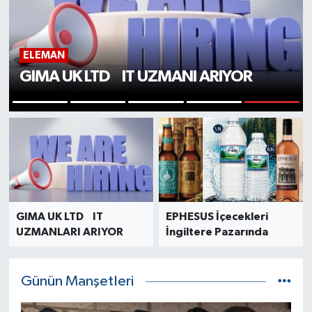
ELEMAN
GIMA UK LTD IT UZMANI ARIYOR
5
1
2
3
4
GIMA UK LTD IT
EPHESUS İçecekleri
UZMANLARI ARIYOR
İngiltere Pazarında
Günün Manşetleri