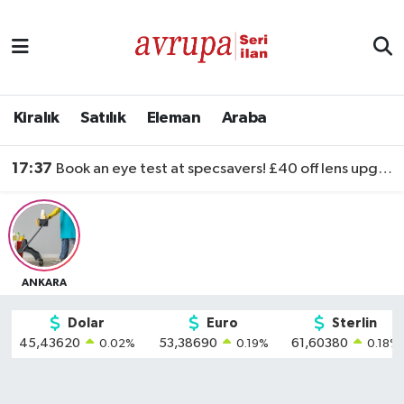
Kiralık
Satılık
Kiralık
Satılık
Eleman
Araba
Eleman
17:37
Book an eye test at specsavers! £40 off lens upgrades
Araba
ANKARA
Dolar
Euro
Sterlin
45,43620
53,38690
61,60380
0.02
%
0.19
%
0.18
%