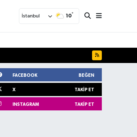
°
10
İstanbul
FACEBOOK
BEĞEN
X
TAKIP ET
INSTAGRAM
TAKIP ET