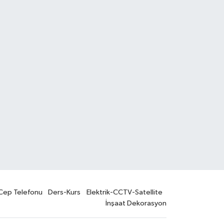
nes English School’dan Dil ve Vize
Cep Telefonu
Ders-Kurs
Elektrik-CCTV-Satellite
İnşaat Dekorasyon