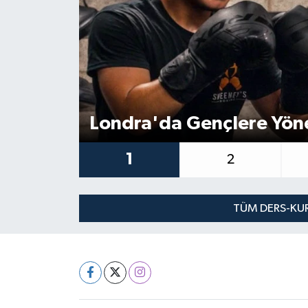
Londra'da Gençlere Yöne
1
2
TÜM DERS-KUR