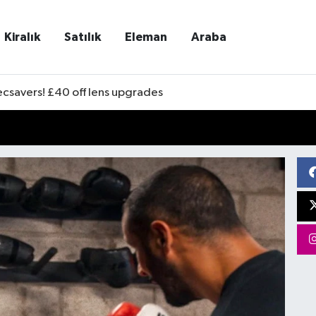
Kiralık
Satılık
Eleman
Araba
ecsavers! £40 off lens upgrades