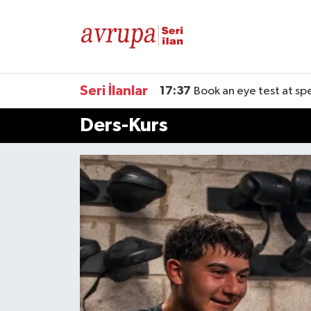
Kiralık
Satılık
Seri İlanlar
17:37
Book an eye test at sp
Ders-Kurs
Eleman
Araba