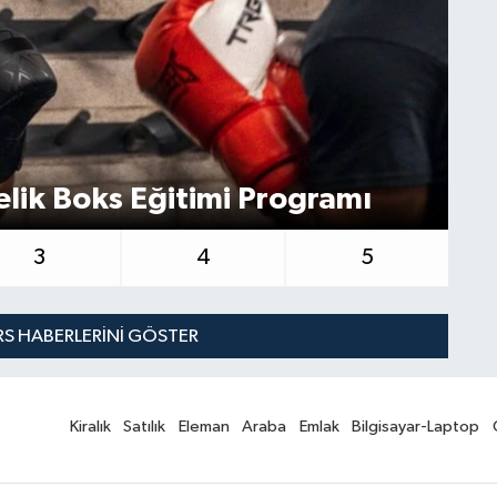
lik Boks Eğitimi Programı
Gu
3
4
5
S HABERLERINI GÖSTER
Kiralık
Satılık
Eleman
Araba
Emlak
Bilgisayar-Laptop