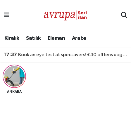
Kiralık
Satılık
Kiralık
Satılık
Eleman
Araba
Eleman
17:37
Book an eye test at specsavers! £40 off lens upgrades
Araba
ANKARA