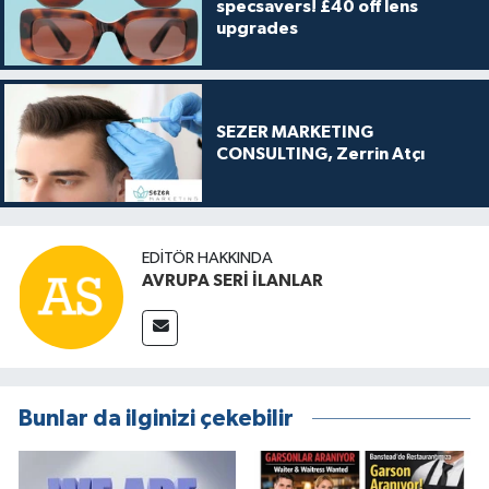
specsavers! £40 off lens
upgrades
SEZER MARKETING
CONSULTING, Zerrin Atçı
EDITÖR HAKKINDA
AVRUPA SERİ İLANLAR
Bunlar da ilginizi çekebilir