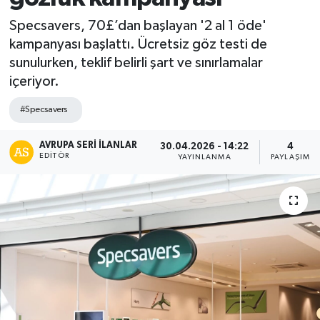
Specsavers, 70£’dan başlayan '2 al 1 öde'
kampanyası başlattı. Ücretsiz göz testi de
sunulurken, teklif belirli şart ve sınırlamalar
içeriyor.
#Specsavers
AVRUPA SERİ İLANLAR
30.04.2026 - 14:22
4
EDITÖR
YAYINLANMA
PAYLAŞIM