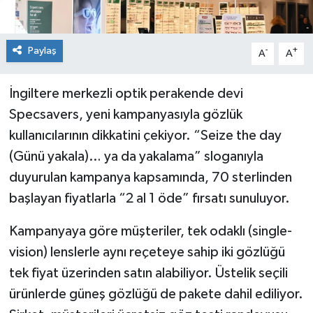
Paylaş
-
+
A
A
İngiltere merkezli optik perakende devi
Specsavers, yeni kampanyasıyla gözlük
kullanıcılarının dikkatini çekiyor. “Seize the day
(Günü yakala)… ya da yakalama” sloganıyla
duyurulan kampanya kapsamında, 70 sterlinden
başlayan fiyatlarla “2 al 1 öde” fırsatı sunuluyor.
Kampanyaya göre müşteriler, tek odaklı (single-
vision) lenslerle aynı reçeteye sahip iki gözlüğü
tek fiyat üzerinden satın alabiliyor. Üstelik seçili
ürünlerde güneş gözlüğü de pakete dahil ediliyor.