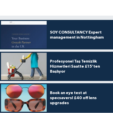
SOY CONSULTANCY Expert
management in Nottingham
Profesyonel Taş Temizlik
Hizmetleri Saatte £15'ten
Başlıyor
Book an eye test at
specsavers! £40 off lens
upgrades