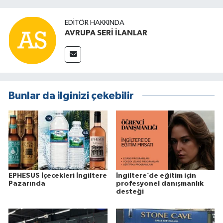
EDITÖR HAKKINDA
AVRUPA SERİ İLANLAR
Bunlar da ilginizi çekebilir
EPHESUS İçecekleri İngiltere
İngiltere’de eğitim için
Pazarında
profesyonel danışmanlık
desteği