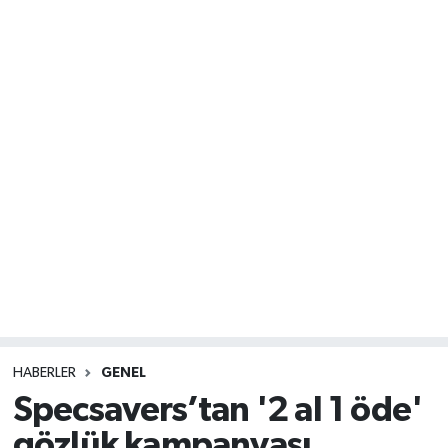
HABERLER
GENEL
Specsavers’tan '2 al 1 öde'
gözlük kampanyası