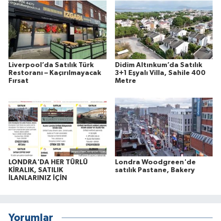
Liverpool’da Satılık Türk
Didim Altınkum’da Satılık
Restoranı – Kaçırılmayacak
3+1 Eşyalı Villa, Sahile 400
Fırsat
Metre
LONDRA'DA HER TÜRLÜ
Londra Woodgreen'de
KİRALIK, SATILIK
satılık Pastane, Bakery
İLANLARINIZ İÇİN
Yorumlar