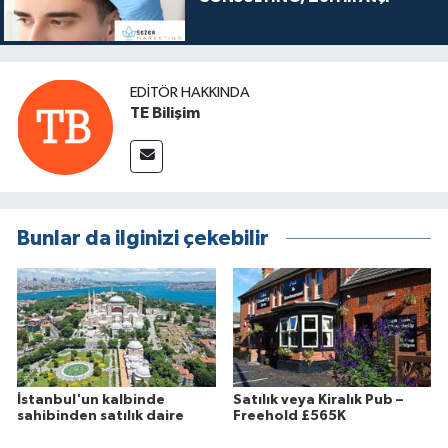
EDITÖR HAKKINDA
TE Bilişim
Bunlar da ilginizi çekebilir
İstanbul'un kalbinde
Satılık veya Kiralık Pub –
sahibinden satılık daire
Freehold £565K