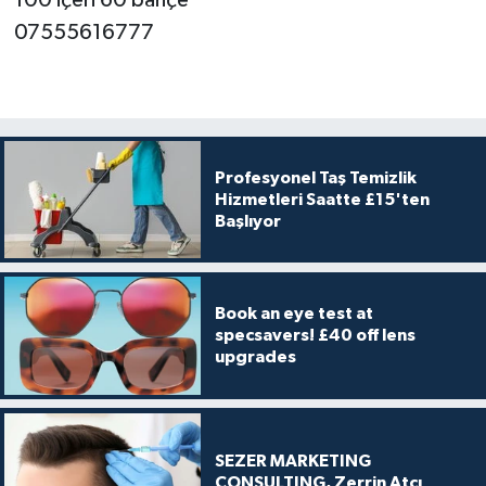
07555616777
Profesyonel Taş Temizlik
Hizmetleri Saatte £15'ten
Başlıyor
Book an eye test at
specsavers! £40 off lens
upgrades
SEZER MARKETING
CONSULTING, Zerrin Atçı