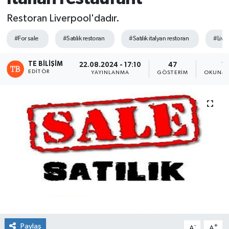
Restoran Liverpool'dadır.
#For sale
#Satılık restoran
#Satılık italyan restoran
#Liver
TE BILIŞIM
22.08.2024 - 17:10
47
1 
EDITÖR
YAYINLANMA
GÖSTERIM
OKUNMA
Paylaş
-
+
A
A