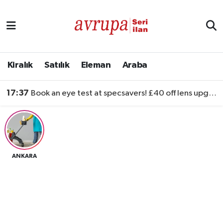
Kiralık
Satılık
Kiralık
Satılık
Eleman
Araba
Eleman
17:37
Book an eye test at specsavers! £40 off lens upgrades
Araba
ANKARA