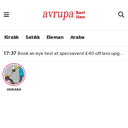
Kiralık
Satılık
Kiralık
Satılık
Eleman
Araba
Eleman
17:37
Book an eye test at specsavers! £40 off lens upgrades
Araba
ANKARA