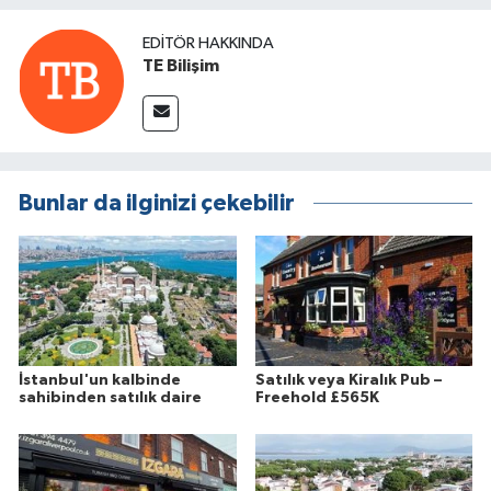
EDITÖR HAKKINDA
TE Bilişim
Bunlar da ilginizi çekebilir
İstanbul'un kalbinde
Satılık veya Kiralık Pub –
sahibinden satılık daire
Freehold £565K