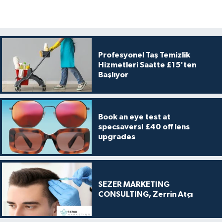
Profesyonel Taş Temizlik
Hizmetleri Saatte £15'ten
Başlıyor
Book an eye test at
specsavers! £40 off lens
upgrades
SEZER MARKETING
CONSULTING, Zerrin Atçı