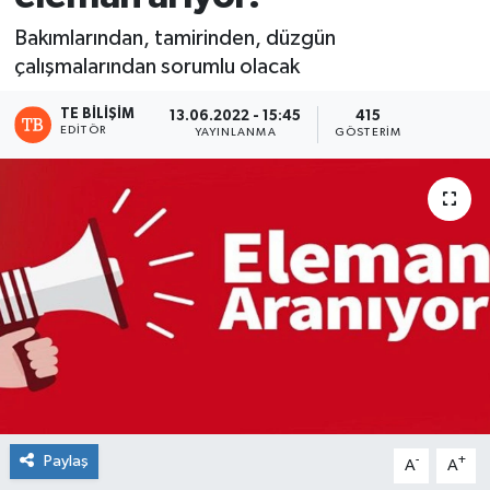
Bakımlarından, tamirinden, düzgün
çalışmalarından sorumlu olacak
TE BILIŞIM
13.06.2022 - 15:45
415
EDITÖR
YAYINLANMA
GÖSTERIM
Paylaş
-
+
A
A