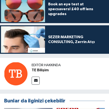
Book an eye test at
specsavers! £40 off lens
upgrades
SEZER MARKETING
CONSULTING, Zerrin Atçı
EDITÖR HAKKINDA
TE Bilişim
Bunlar da ilginizi çekebilir